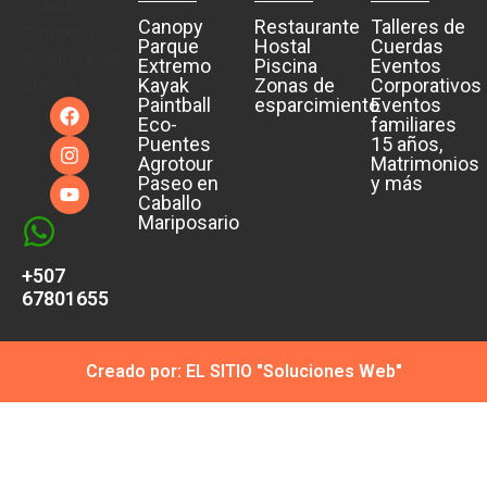
Canopy
Restaurante
Talleres de
Parque
Hostal
Cuerdas
Extremo
Piscina
Eventos
Kayak
Zonas de
Corporativos
Paintball
esparcimiento
Eventos
Eco-
familiares
Puentes
15 años,
Agrotour
Matrimonios
Paseo en
y más
Caballo
Mariposario
+507
67801655
Creado por: EL SITIO "Soluciones Web"